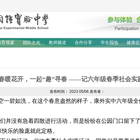
德育视窗
团队之光
教师频道
合作分享
学生园地
健康促
春暖花开，一起“趣”寻春 ——记六年级春季社会实
发布时间：
2023
05/06
发布者：
空一碧如洗，在这个春意盎然的样子，康外实中六年级全
并没有急着四散进行活动，而是纷纷在公园门口留下了
张快乐的脸庞就此定格。