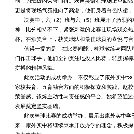
动，为班级的荣誉而拼。欢声笑语在球场上空回荡
更是将现场气氛推向了高潮，他们身着白色队裙，
决赛中，六（2）班与六（5）班展开了激烈的
神，比分相持不下，紧张刺激的比赛让现场观众热血
杯。在颁奖台上，获奖球队和最佳球员的喜悦与台
值得一提的是，在比赛间隙，棒球教练与两队球
们作击球手，他们全神贯注地投入比赛，转腰挥棒
拼搏的精神风貌。
此次活动的成功举办，不仅彰显了康外实中“3C
家校共育、五育融合方面的积极探索和实践。赵校
荣誉感、锻炼主动性与责任感的平台。她希望通过
发展奠定坚实基础。
此次棒球比赛的成功举办，展示出康外实中学子
来，康外实中将继续秉承开放办学的理念，积极探