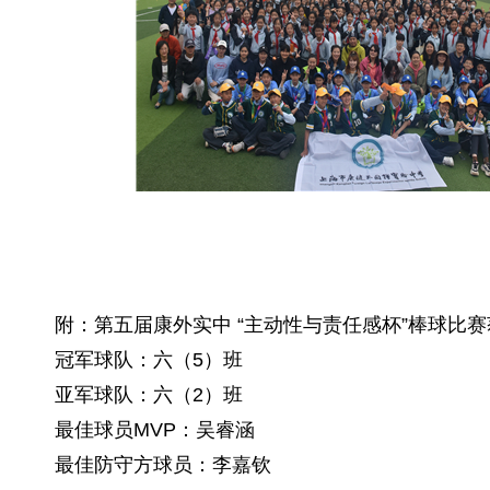
附：第五届康外实中 “主动性与责任感杯”棒球比
冠军球队：六（5）班
亚军球队：六（2）班
最佳球员MVP：吴睿涵
最佳防守方球员：李嘉钦