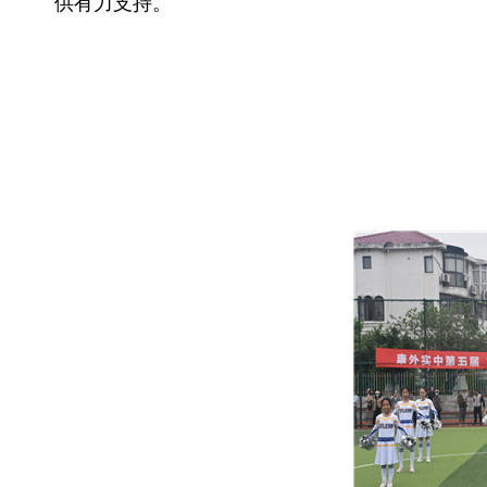
供有力支持。