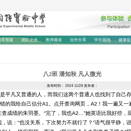
德育视窗
团队之光
教师频道
合作分享
学生园地
健康促
八2班 潘知秋 凡人微光
发布时间：
2024
11/29
发布者：
平凡又普通的人，而我们这两个普通人也找到了自己存
的我给自己估分A1。点开查询网页，A2！我一遍又一
查成绩的朱羽墨。“完了，我也A2…”她英语比我好些，
我，说：“也没关系，下次努力不就行了？”语气很平静，