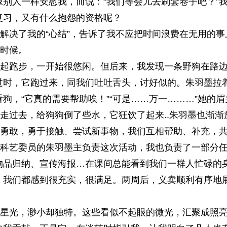
像别人一样安慰我，而说：“我们等会儿去刷套卷子吧？”
复习，又有什么抱怨的资格呢？
决了我的“心结”，告诉了我不应把时间浪费在无用的事
时候。
跑步，一开始很悠闲。但后来，我发现一条野狗在路边
过时，它跑过来，同我们吐吐舌头，讨好似的。朱羽墨拉
狗，“它真的需要帮助唉！”“可是……万一………”她的
慢走过去，给狗狗倒了些水，它狂饮了起来..朱羽墨也渐
敢，勇于接触、尝试新事物，我们互相帮助、补充，共
艺委员的朱羽墨主负责这次活动，我也负责了一部分任
物品归纳、宣传海报…在课间总能看到我们一群人忙碌的
，我们都感到很充实，很满足。两周后，义卖顺利有序地
光，渺小却独特。这些看似不起眼的微光，汇聚成照亮