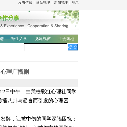
发布信息
|
建站管理
|
新闻管理
|
登录
进
招生入学
党建视窗
工会园地
之心理广播剧
12日中午，由我校彩虹心理社同学
传播八卦与谣言而引发的心理困
发酵，让被中伤的同学深陷困扰；