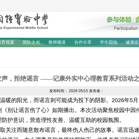
德育视窗
团队之光
教师频道
合作分享
学生园地
健康促
发声，拒绝谣言 ——记康外实中心理教育系列活动
发布时间：
2026
05/15
发布者：
的阳光，而谣言则可能成为投下的阴影。2026年5月
剧《别让谣言伤了心》如期播出。本次活动聚焦校园中因
理防护意识，营造理性友善、温暖互助的校园氛围。
关注而随意散布谣言，最终伤人伤己的故事。谣言迅速