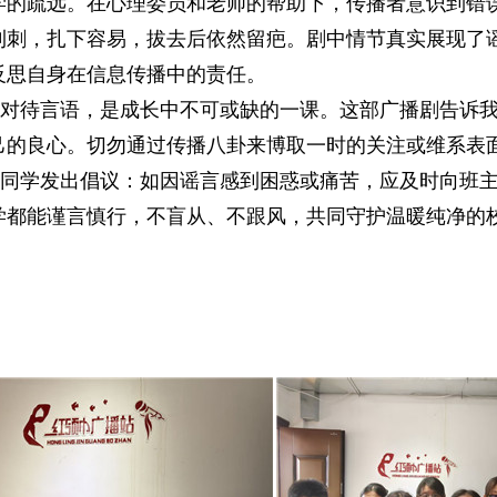
学的疏远。在心理委员和老师的帮助下，传播者意识到错
利刺，扎下容易，拔去后依然留疤。剧中情节真实展现了
反思自身在信息传播中的责任。
待言语，是成长中不可或缺的一课。这部广播剧告诉我
己的良心。切勿通过传播八卦来博取一时的关注或维系表
学发出倡议：如因谣言感到困惑或痛苦，应及时向班主
学都能谨言慎行，不盲从、不跟风，共同守护温暖纯净的