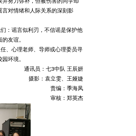
误并努力弥补，但被伤害的同学却
谣言对情绪和人际关系的深刻影
们：谣言似利刃，不信谣是保护他
面的友谊。
任、心理老师、导师或心理委员寻
校园环境。
通讯员：七3中队 王辰妍
摄影：袁立雯、王娅婕
责编：季海凤
审核：郑英杰