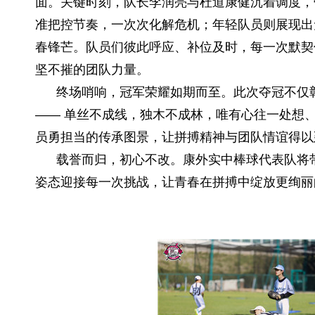
面。关键时刻，队长李润亮与杜道康健沉着调度，
准把控节奏，一次次化解危机；年轻队员则展现出
春锋芒。队员们彼此呼应、补位及时，每一次默契
坚不摧的团队力量。
终场哨响，冠军荣耀如期而至。此次夺冠不仅彰
—— 单丝不成线，独木不成林，唯有心往一处想
员勇担当的传承图景，让拼搏精神与团队情谊得以
载誉而归，初心不改。康外实中棒球代表队将带
姿态迎接每一次挑战，让青春在拼搏中绽放更绚丽