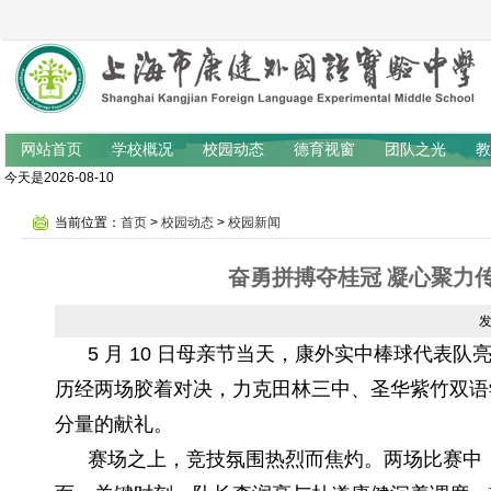
网站首页
学校概况
校园动态
德育视窗
团队之光
教
今天是2026-08-10
当前位置：
首页
>
校园动态
>
校园新闻
奋勇拼搏夺桂冠 凝心聚力
5 月 10 日母亲节当天，康外实中棒球代表
历经两场胶着对决，力克田林三中、圣华紫竹双语
分量的献礼。
赛场之上，竞技氛围热烈而焦灼。两场比赛中，